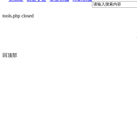
tools.php closed
回顶部