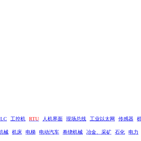
PLC
工控机
RTU
人机界面
现场总线
工业以太网
传感器
机械
机床
电梯
电动汽车
卷绕机械
冶金、采矿
石化
电力