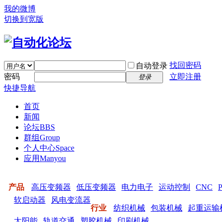
我的微博
切换到宽版
找回密码
自动登录
密码
立即注册
登录
快捷导航
首页
新闻
论坛
BBS
群组
Group
个人中心
Space
应用
Manyou
产品
高压变频器
低压变频器
电力电子
运动控制
CNC
软启动器
风电变流器
行业
纺织机械
包装机械
起重运输
太阳能
轨道交通
塑胶机械
印刷机械